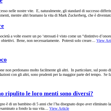
ce
esso nelle nostre vite. E, naturalmente, gli standard di successo diffe
agamenti, mentre altri bramano la vita di Mark Zuckerberg, che è diventa
re
 società a volte essere un po ‘stressati è visto come un “distintivo d’onor
oi obiettivi. Bene, non necessariamente. Potresti solo creare…
View Art
oco
sone non perdonano molto facilmente gli altri. In particolare, sul posto 
lazioni con gli altri, sono prudenti per la maggior parte del tempo. Se
 ripulito le loro menti sono diversi?
gno è di un bambino di 5 anni che l’ha disegnato dopo aver eliminato la 
 esaminato a fondo la sua vita…
View Article