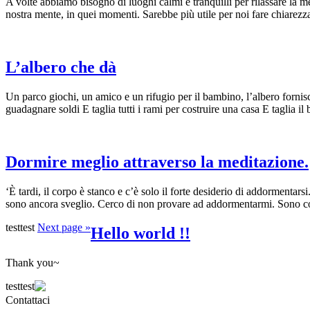
A volte abbiamo bisogno di luoghi calmi e tranquilli per rilassare la m
nostra mente, in quei momenti. Sarebbe più utile per noi fare chiarez
L’albero che dà
Un parco giochi, un amico e un rifugio per il bambino, l’albero fornis
guadagnare soldi E taglia tutti i rami per costruire una casa E taglia 
Dormire meglio attraverso la meditazione.
‘È tardi, il corpo è stanco e c’è solo il forte desiderio di addormen
sono ancora sveglio. Cerco di non provare ad addormentarmi. Sono c
testtest
Next page »
Hello world !!
Thank you~
testtest
Contattaci