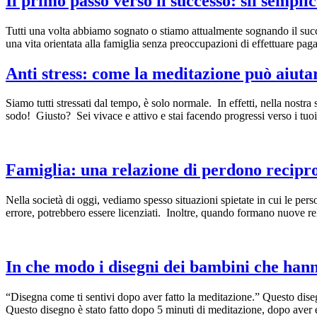
Il primo passo verso il successo: sii sempli
Tutti una volta abbiamo sognato o stiamo attualmente sognando il succ
una vita orientata alla famiglia senza preoccupazioni di effettuare p
Anti stress: come la meditazione può aiuta
Siamo tutti stressati dal tempo, è solo normale. In effetti, nella nostra
sodo! Giusto? Sei vivace e attivo e stai facendo progressi verso i tu
Famiglia: una relazione di perdono recipr
Nella società di oggi, vediamo spesso situazioni spietate in cui le per
errore, potrebbero essere licenziati. Inoltre, quando formano nuove re
In che modo i disegni dei bambini che hanno
“Disegna come ti sentivi dopo aver fatto la meditazione.” Questo dise
Questo disegno è stato fatto dopo 5 minuti di meditazione, dopo aver