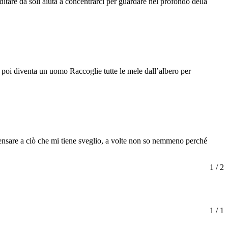
itare da soli aiuta a concentrarci per guardare nel profondo della
e poi diventa un uomo Raccoglie tutte le mele dall’albero per
pensare a ciò che mi tiene sveglio, a volte non so nemmeno perché
1 / 2
1 / 1