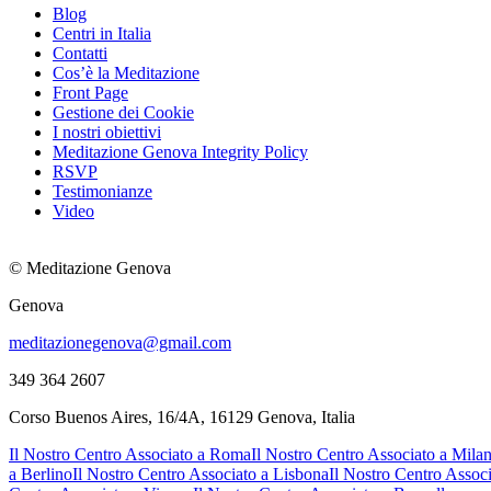
Blog
Centri in Italia
Contatti
Cos’è la Meditazione
Front Page
Gestione dei Cookie
I nostri obiettivi
Meditazione Genova Integrity Policy
RSVP
Testimonianze
Video
© Meditazione Genova
Genova
meditazionegenova@gmail.com
349 364 2607
Corso Buenos Aires, 16/4A, 16129 Genova, Italia
Il Nostro Centro Associato a Roma
Il Nostro Centro Associato a Mila
a Berlino
Il Nostro Centro Associato a Lisbona
Il Nostro Centro Assoc