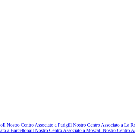
no
Il Nostro Centro Associato a Parigi
Il Nostro Centro Associato a La R
iato a Barcellona
Il Nostro Centro Associato a Mosca
Il Nostro Centro A