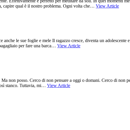
ente. Effettivamente è perfetto per meditare da soli. In quei momenti med
za, capire qual è il nostro problema. Ogni volta che…
View Article
ce anche le sue foglie e mele Il ragazzo cresce, diventa un adolescente 
il bagagliaio per fare una barca…
View Article
tarsi. Ma non posso. Cerco di non pensare a oggi o domani. Cerco di non 
osì stanco. Tuttavia, mi…
View Article